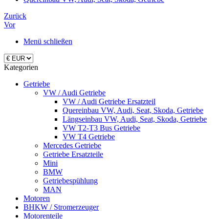
Zurück
Vor
Menü schließen
Kategorien
Getriebe
VW / Audi Getriebe
VW / Audi Getriebe Ersatzteil
Quereinbau VW, Audi, Seat, Skoda, Getriebe
Längseinbau VW, Audi, Seat, Skoda, Getriebe
VW T2-T3 Bus Getriebe
VW T4 Getriebe
Mercedes Getriebe
Getriebe Ersatzteile
Mini
BMW
Getriebespühlung
MAN
Motoren
BHKW / Stromerzeuger
Motorenteile