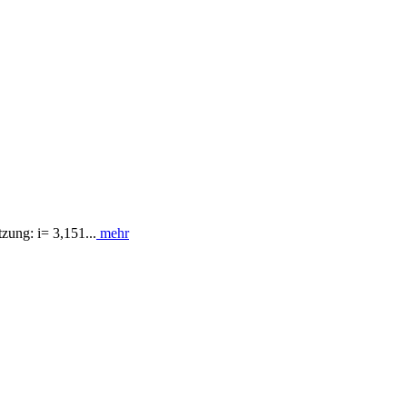
ung: i= 3,151...
mehr