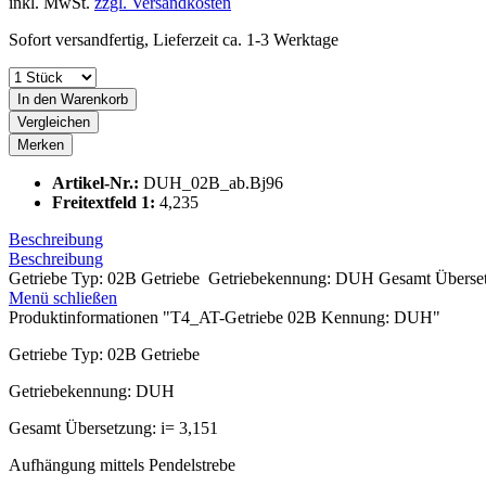
inkl. MwSt.
zzgl. Versandkosten
Sofort versandfertig, Lieferzeit ca. 1-3 Werktage
In den
Warenkorb
Vergleichen
Merken
Artikel-Nr.:
DUH_02B_ab.Bj96
Freitextfeld 1:
4,235
Beschreibung
Beschreibung
Getriebe Typ: 02B Getriebe Getriebekennung: DUH Gesamt Übersetz
Menü schließen
Produktinformationen "T4_AT-Getriebe 02B Kennung: DUH"
Getriebe Typ: 02B Getriebe
Getriebekennung: DUH
Gesamt Übersetzung: i= 3,151
Aufhängung mittels Pendelstrebe