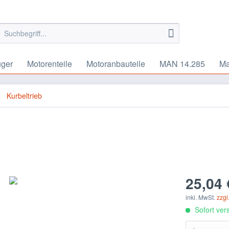
uger
Motorenteile
Motoranbauteile
MAN 14.285
Ma
Kurbeltrieb
25,04 
inkl. MwSt.
zzgl
Sofort vers