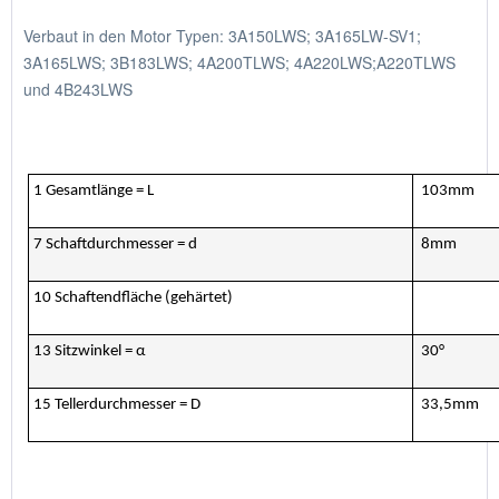
Verbaut in den Motor Typen: 3A150LWS; 3A165LW-SV1;
3A165LWS; 3B183LWS; 4A200TLWS; 4A220LWS;A220TLWS
und 4B243LWS
1 Gesamtlänge = L
103mm
7 Schaftdurchmesser = d
8mm
10 Schaftendfläche (gehärtet)
13 Sitzwinkel = α
30°
15 Tellerdurchmesser = D
33,5mm