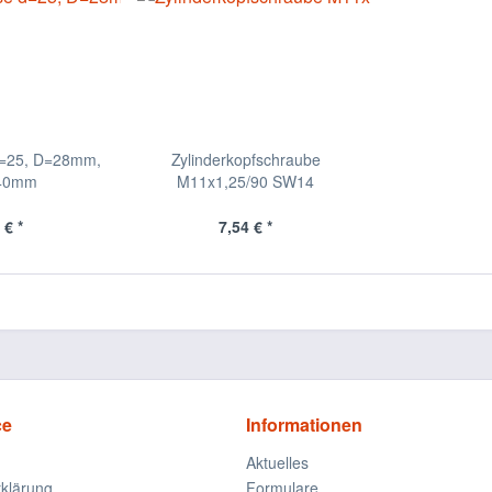
d=25, D=28mm,
Zylinderkopfschraube
,40mm
M11x1,25/90 SW14
 € *
7,54 € *
ce
Informationen
Aktuelles
klärung
Formulare