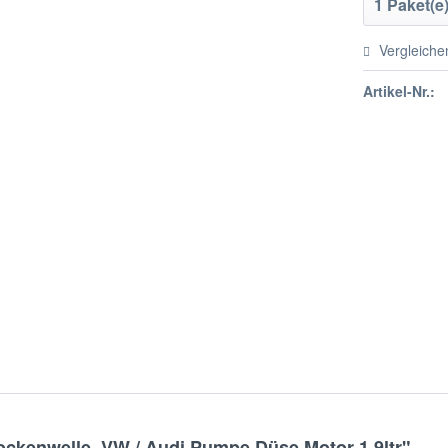
Vergleiche
Artikel-Nr.:
ckenwelle. VW / Audi Pumpe Düse Motor 1,9ltr"