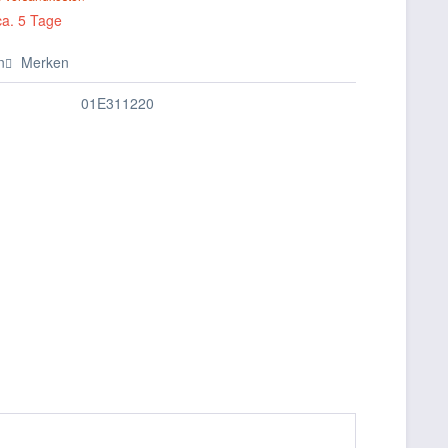
ca. 5 Tage
n
Merken
01E311220