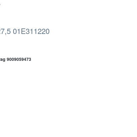
"
 27,5 01E311220
rag 9009059473