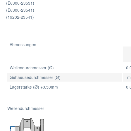
(E6300-23531)
(E6300-23541)
(19202-23541)
Abmessungen
Wellendurchmesser (Ø)
0,
Gehaeusedurchmesser (Ø)
m
Lagerstärke (Ø) +0,50mm
0,
Wellendurchmesser