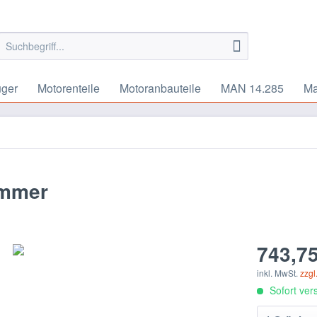
uger
Motorenteile
Motoranbauteile
MAN 14.285
Ma
ümmer
743,75
inkl. MwSt.
zzgl
Sofort vers