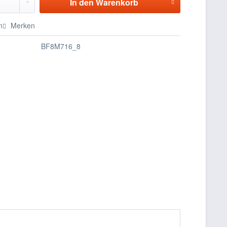
In den
Warenkorb
n
Merken
BF8M716_8