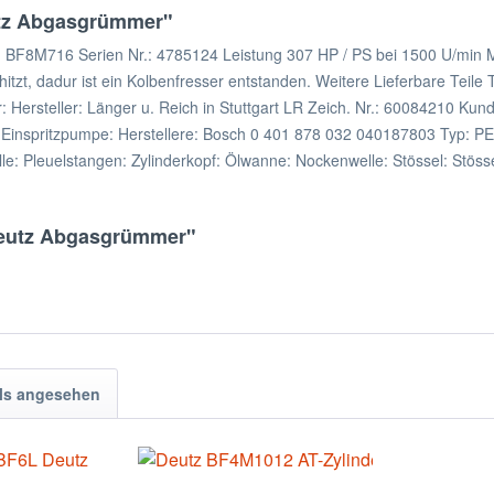
tz Abgasgrümmer"
8M716 Serien Nr.: 4785124 Leistung 307 HP / PS bei 1500 U/min Motor
itzt, dadur ist ein Kolbenfresser entstanden. Weitere Lieferbare Teil
Hersteller: Länger u. Reich in Stuttgart LR Zeich. Nr.: 60084210 Kund
 atü Einspritzpumpe: Herstellere: Bosch 0 401 878 032 040187803 Ty
le: Pleuelstangen: Zylinderkopf: Ölwanne: Nockenwelle: Stössel: Stöss
Deutz Abgasgrümmer"
ls angesehen