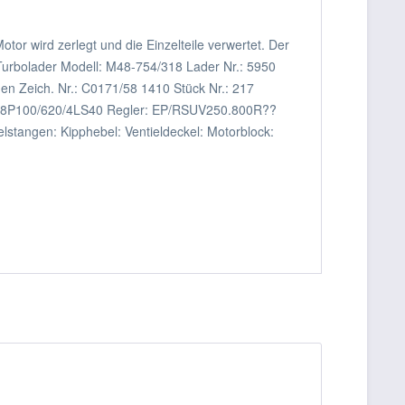
 wird zerlegt und die Einzelteile verwertet. Der
e Turbolader Modell: M48-754/318 Lader Nr.: 5950
en Zeich. Nr.: C0171/58 1410 Stück Nr.: 217
p: PE8P100/620/4LS40 Regler: EP/RSUV250.800R??
elstangen: Kipphebel: Ventieldeckel: Motorblock: