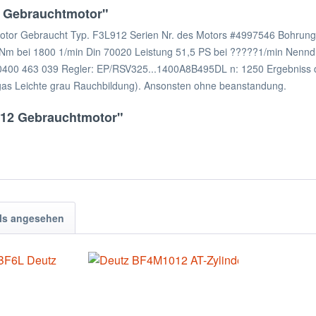
2 Gebrauchtmotor"
Motor Gebraucht Typ. F3L912 Serien Nr. des Motors #4997546 Bohrun
 bei 1800 1/min Din 70020 Leistung 51,5 PS bei ?????1/min Nenndr
 463 039 Regler: EP/RSV325...1400A8B495DL n: 1250 Ergebniss des 
ndgas Leichte grau Rauchbildung). Ansonsten ohne beanstandung.
912 Gebrauchtmotor"
ls angesehen