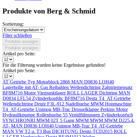
Produkte von Berg & Schmid
Sortierung:
Filter schließen
Produkte anzeigen
Produkte anzeigen
Artikel pro Seite:
Für die Filterung wurden keine Ergebnisse gefunden!
Artikel pro Seite:
AT Getriebe Typ
Motorblock 2866
MAN D0836 LOH40
Lagerbrille mit
AT- Gas
Reibahlen
Wellendichtring
Zahnriemensatz
BF8M716 Motor
Vierpunktlager
ROLL LAGER
Dichtring
MAN
D0834 LFL54
Zylinderkopfdic
BF8M716 Deutz
T4_AT-Getriebe
Wellendichtring
Deutz F3L-912
Nadelhuelse
MWM
Honmaschine
T4_AT-Getriebe
Unimog MB-Trac
Drosselklappe
Perkins Motor
Hydraulikpumpe
Rollenhuelse 55
Ventilführungen
Zylinderkopfsch
SYNCHRONRI
MWM
02T 5 Gang
MWM
MWM
MWM D225.4.
AT-
MAN D0836 LOH40
Unimog MB-Trac
T4_AT-Getriebe
MAN
VW T2 u. T3 Bus
DICHTUNG
Deutz-TCD2015
ROLL
LAGER
Vorderachse
Deutz BF4M1012
Weiler